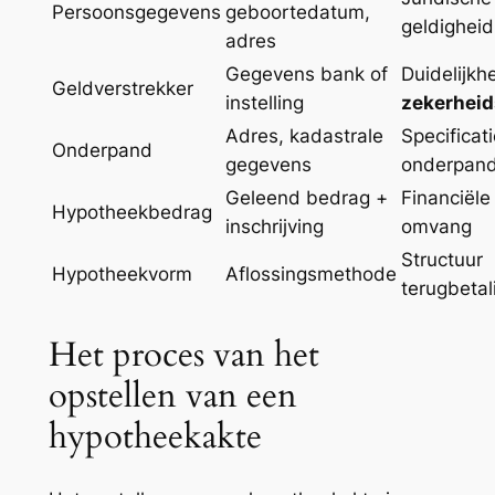
Persoonsgegevens
geboortedatum,
geldigheid
adres
Gegevens bank of
Duidelijkh
Geldverstrekker
instelling
zekerheid
Adres, kadastrale
Specificat
Onderpand
gegevens
onderpan
Geleend bedrag +
Financiële
Hypotheekbedrag
inschrijving
omvang
Structuur
Hypotheekvorm
Aflossingsmethode
terugbetal
Het proces van het
opstellen van een
hypotheekakte