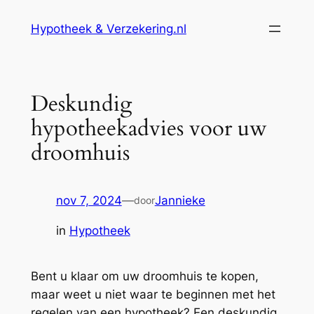
Ga
Hypotheek & Verzekering.nl
naar
de
inhoud
Deskundig
hypotheekadvies voor uw
droomhuis
nov 7, 2024
—
Jannieke
door
in
Hypotheek
Bent u klaar om uw droomhuis te kopen,
maar weet u niet waar te beginnen met het
regelen van een hypotheek? Een deskundig