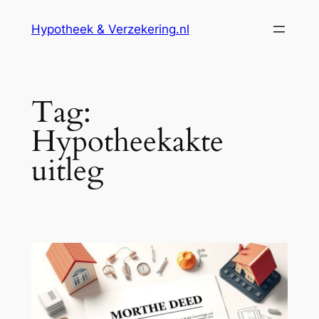
Ga
Hypotheek & Verzekering.nl
naar
de
inhoud
Tag:
Hypotheekakte
uitleg