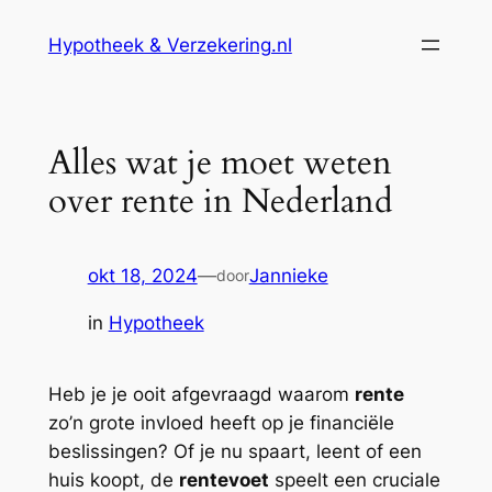
Ga
Hypotheek & Verzekering.nl
naar
de
inhoud
Alles wat je moet weten
over rente in Nederland
okt 18, 2024
—
Jannieke
door
in
Hypotheek
Heb je je ooit afgevraagd waarom
rente
zo’n grote invloed heeft op je financiële
beslissingen? Of je nu spaart, leent of een
huis koopt, de
rentevoet
speelt een cruciale