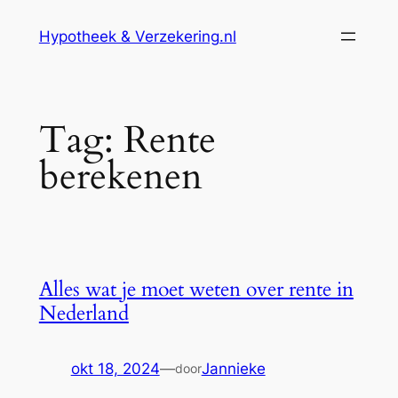
Ga
Hypotheek & Verzekering.nl
naar
de
inhoud
Tag:
Rente
berekenen
Alles wat je moet weten over rente in
Nederland
okt 18, 2024
—
Jannieke
door