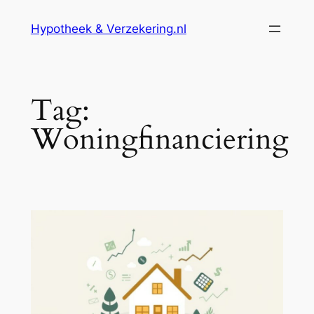
Ga
Hypotheek & Verzekering.nl
naar
de
inhoud
Tag:
Woningfinanciering