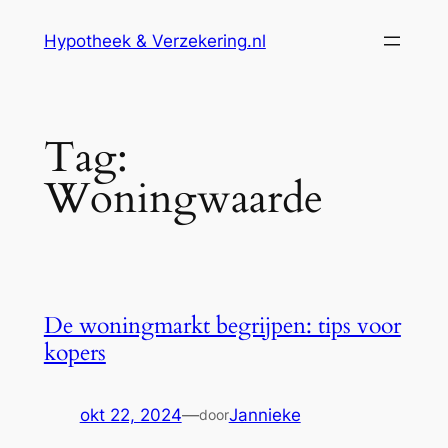
Ga
Hypotheek & Verzekering.nl
naar
de
inhoud
Tag:
Woningwaarde
De woningmarkt begrijpen: tips voor
kopers
okt 22, 2024
—
Jannieke
door