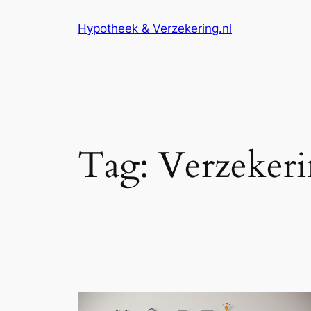
Ga
Hypotheek & Verzekering.nl
naar
de
inhoud
Tag:
Verzekeri