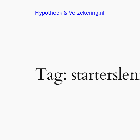
Ga
Hypotheek & Verzekering.nl
naar
de
inhoud
Tag:
startersle