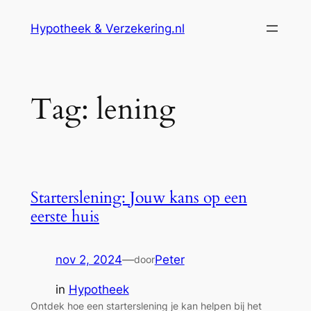
Ga
Hypotheek & Verzekering.nl
naar
de
inhoud
Tag:
lening
Starterslening: Jouw kans op een
eerste huis
nov 2, 2024
—
Peter
door
in
Hypotheek
Ontdek hoe een starterslening je kan helpen bij het