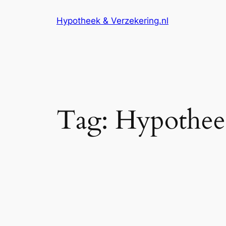
Ga
Hypotheek & Verzekering.nl
naar
de
inhoud
Tag:
Hypothee