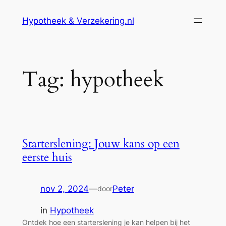
Ga
Hypotheek & Verzekering.nl
naar
de
inhoud
Tag:
hypotheek
Starterslening: Jouw kans op een
eerste huis
nov 2, 2024
—
Peter
door
in
Hypotheek
Ontdek hoe een starterslening je kan helpen bij het