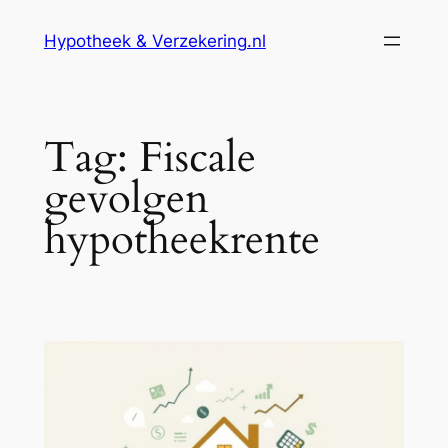
Ga
Hypotheek & Verzekering.nl
naar
de
inhoud
Tag:
Fiscale
gevolgen
hypotheekrente