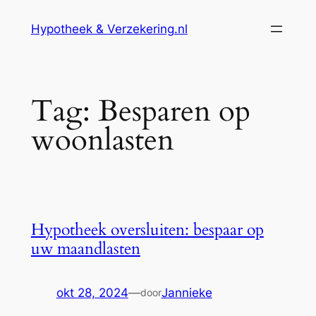
Ga
Hypotheek & Verzekering.nl
naar
de
inhoud
Tag:
Besparen op
woonlasten
Hypotheek oversluiten: bespaar op
uw maandlasten
okt 28, 2024
—
Jannieke
door