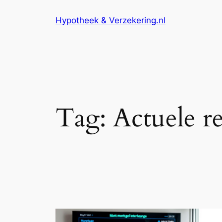
Ga
Hypotheek & Verzekering.nl
naar
de
inhoud
Tag:
Actuele r