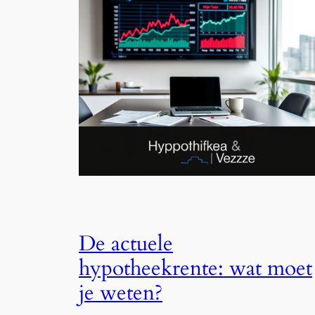
De actuele
hypotheekrente: wat moet
je weten?